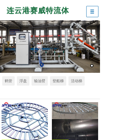
连云港赛威特流体
鹤管
浮盘
输油臂
登船梯
活动梯