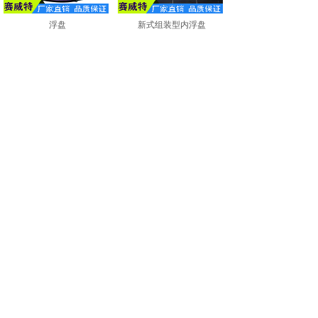
浮盘
新式组装型内浮盘