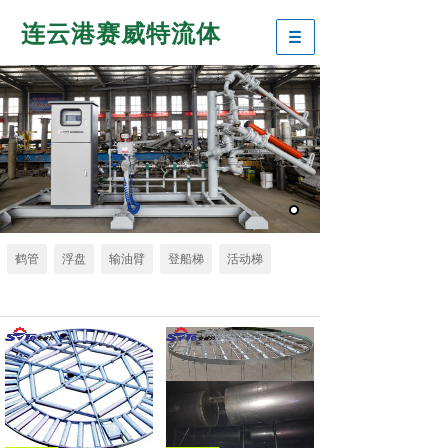
连云港赛威特流体
鹤管
浮盘
输油臂
登船梯
活动梯