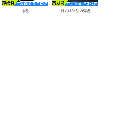
浮盘
新式组装型内浮盘